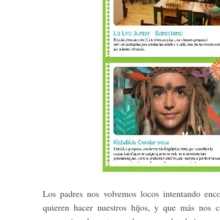
S
e
a
r
c
h
f
o
r
:
Los padres nos volvemos locos intentando enco
quieren hacer nuestros hijos, y que más nos 