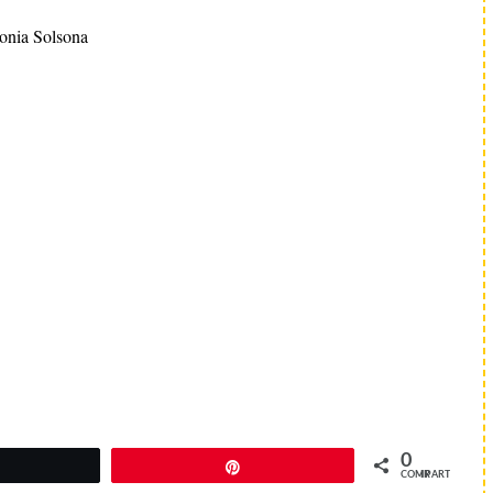
onia Solsona
0
Twittear
Pin
COMPARTIR