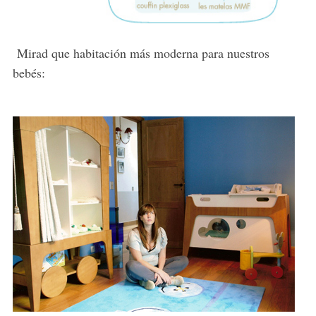
Mirad que habitación más moderna para nuestros
bebés:
S
e
a
r
c
h
f
o
r
: