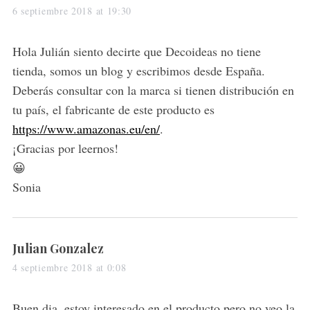
a
6 septiembre 2018 at 19:30
c
h
y
f
s
Hola Julián siento decirte que Decoideas no tiene
o
:
tienda, somos un blog y escribimos desde España.
r
Deberás consultar con la marca si tienen distribución en
:
tu país, el fabricante de este producto es
https://www.amazonas.eu/en/
.
¡Gracias por leernos!
😀
Sonia
s
Julian Gonzalez
a
4 septiembre 2018 at 0:08
y
s
Buen dia, estoy interesado en el producto pero no veo la