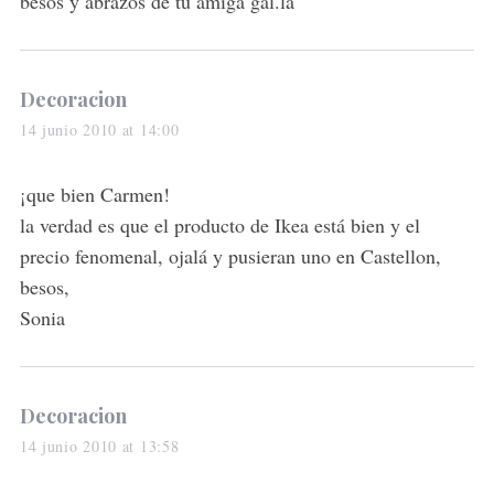
besos y abrazos de tu amiga gal.la
s
Decoracion
a
14 junio 2010 at 14:00
y
s
¡que bien Carmen!
:
la verdad es que el producto de Ikea está bien y el
precio fenomenal, ojalá y pusieran uno en Castellon,
besos,
Sonia
s
Decoracion
a
14 junio 2010 at 13:58
y