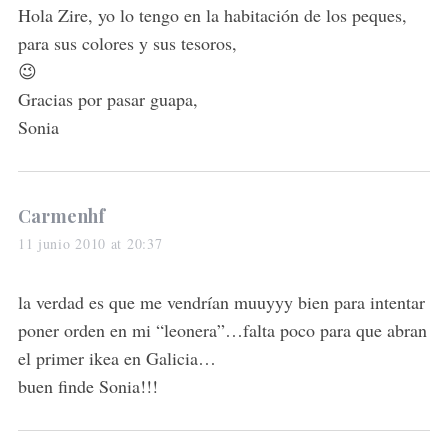
s
Hola Zire, yo lo tengo en la habitación de los peques,
:
para sus colores y sus tesoros,
😉
Gracias por pasar guapa,
Sonia
s
Carmenhf
a
11 junio 2010 at 20:37
y
s
la verdad es que me vendrían muuyyy bien para intentar
:
poner orden en mi “leonera”…falta poco para que abran
el primer ikea en Galicia…
buen finde Sonia!!!