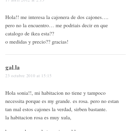
y
s
Hola!! me interesa la cajonera de dos cajones….
:
pero no la encuentro… me podriais decir en que
catalogo de ikea esta??
o medidas y precio?? gracias!
s
gal.la
a
23 octubre 2010 at 15:15
y
s
Hola sonia!!, mi habitacion no tiene y tampoco
:
necessita porque es my grande. es rosa. pero no estan
tan mal estos cajones la verdad, sirben bastante.
la habitacion rosa es muy xula,