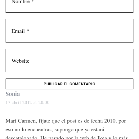
S
e
a
r
s
Sonia
c
a
17 abril 2012 at 20:00
h
y
f
o
s
Mari Carmen, fíjate que el post es de fecha 2010, por
r
:
eso no lo encuentras, supongo que ya estará
:
descatalogado. He pasado por la web de Ikea y lo más