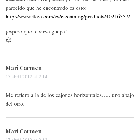
parecido que he encontrado es esto:
http://www.ikea.com/es/es/catalog/products/40216357/
¡espero que te sirva guapa!
😉
s
Mari Carmen
a
17 abril 2012 at 2:14
y
s
Me refiero a la de los cajones horizontales….. uno abajo
:
del otro.
s
Mari Carmen
a
17 abril 2012 at 2:13