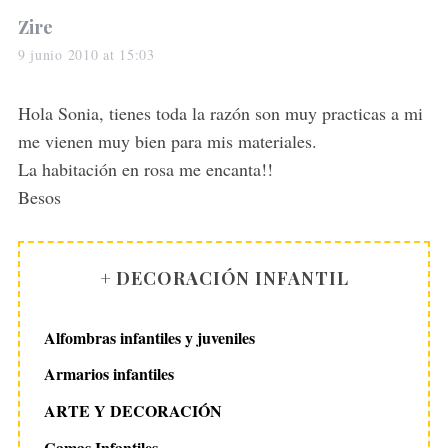
s
Zire
a
9 junio 2010 at 15:03
y
s
Hola Sonia, tienes toda la razón son muy practicas a mi
:
me vienen muy bien para mis materiales.
La habitación en rosa me encanta!!
Besos
+ DECORACIÓN INFANTIL
Alfombras infantiles y juveniles
Armarios infantiles
ARTE Y DECORACIÓN
Camas Infantiles