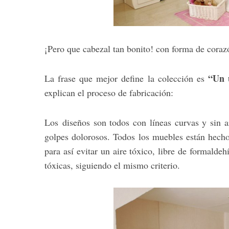
¡Pero que cabezal tan bonito! con forma de coraz
S
e
a
“Un 
La frase que mejor define la colección es
r
explican el proceso de fabricación:
c
h
f
Los diseños son todos con líneas curvas y sin a
o
golpes dolorosos. Todos los muebles están hec
r
para así evitar un aire tóxico, libre de formaldeh
:
tóxicas, siguiendo el mismo criterio.