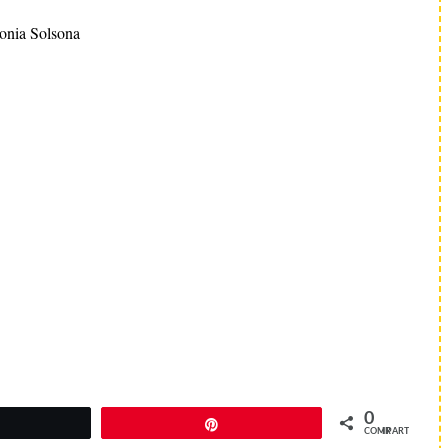
onia Solsona
0
Twittear
Pin
COMPARTIR