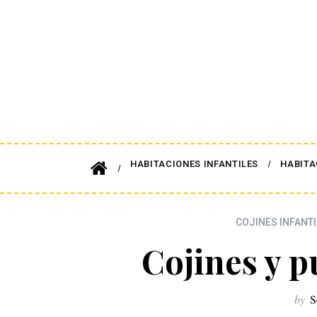
HABITACIONES INFANTILES
HABITA
COJINES INFANTI
Cojines y p
by
S