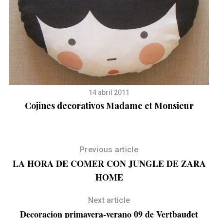
14 abril 2011
S
Cojines decorativos Madame et Monsieur
e
a
r
c
Previous article
h
LA HORA DE COMER CON JUNGLE DE ZARA
f
o
HOME
r
:
Next article
Decoracion primavera-verano 09 de Vertbaudet