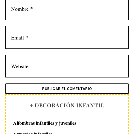
r
:
+ DECORACIÓN INFANTIL
Alfombras infantiles y juveniles
Armarios infantiles