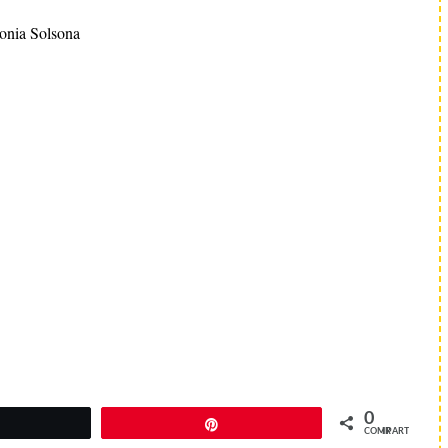
onia Solsona
0
Twittear
Pin
COMPARTIR