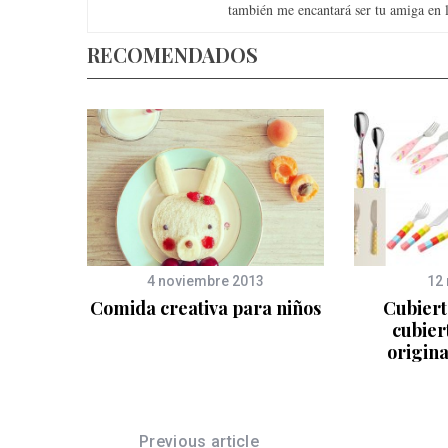
también me encantará ser tu amiga en la
RECOMENDADOS
4 noviembre 2013
12
 de
Comida creativa para niños
Cubiert
nas,
cubier
s!
origina
Previous article