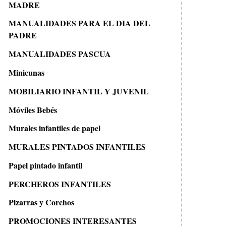
MADRE
MANUALIDADES PARA EL DIA DEL
PADRE
MANUALIDADES PASCUA
Minicunas
MOBILIARIO INFANTIL Y JUVENIL
Móviles Bebés
Murales infantiles de papel
8 enero 2011
12 agosto 2011
MURALES PINTADOS INFANTILES
Vajillas para niños
Chiquichac para peq
Papel pintado infantil
personalizadas con el
cocineros
nombre
PERCHEROS INFANTILES
Pizarras y Corchos
PROMOCIONES INTERESANTES