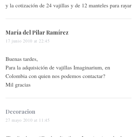
:
y la cotización de 24 vajillas y de 12 manteles para rayar
s
María del Pilar Ramírez
a
17 junio 2010 at 22:45
y
s
Buenas tardes,
:
Para la adquisición de vajillas Imaginarium, en
Colombia con quien nos podemos contactar?
Mil gracias
s
Decoracion
a
27 mayo 2010 at 11:45
y