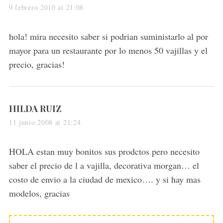
a
9 febrero 2010 at 21:08
y
s
hola! mira necesito saber si podrian suministarlo al por
:
mayor para un restaurante por lo menos 50 vajillas y el
precio, gracias!
s
HILDA RUIZ
a
11 junio 2008 at 21:24
y
s
HOLA estan muy bonitos sus prodctos pero necesito
:
saber el precio de l a vajilla, decorativa morgan… el
costo de envio a la ciudad de mexico…. y si hay mas
modelos, gracias