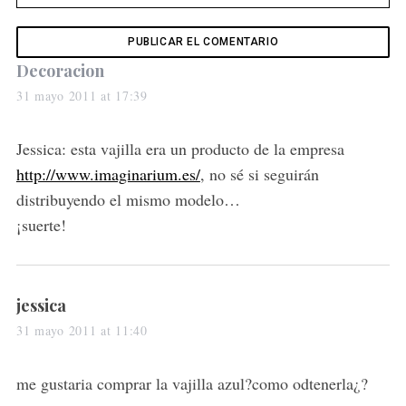
o
r
:
s
Decoracion
a
31 mayo 2011 at 17:39
y
s
Jessica: esta vajilla era un producto de la empresa
:
http://www.imaginarium.es/
, no sé si seguirán
distribuyendo el mismo modelo…
¡suerte!
s
jessica
a
31 mayo 2011 at 11:40
y
s
me gustaria comprar la vajilla azul?como odtenerla¿?