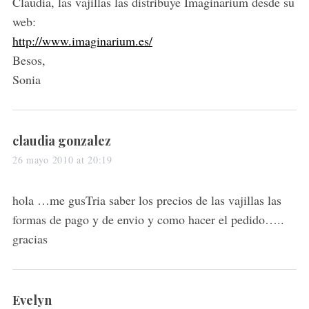
s
Claudia, las vajillas las distribuye Imaginarium desde su
:
web:
http://www.imaginarium.es/
Besos,
Sonia
s
claudia gonzalez
a
26 mayo 2010 at 20:19
y
s
hola …me gusTria saber los precios de las vajillas las
:
formas de pago y de envio y como hacer el pedido…..
gracias
s
Evelyn