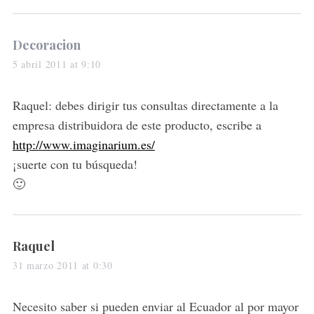
:
s
Decoracion
a
5 abril 2011 at 9:10
y
s
Raquel: debes dirigir tus consultas directamente a la
:
empresa distribuidora de este producto, escribe a
http://www.imaginarium.es/
¡suerte con tu búsqueda!
🙂
s
Raquel
a
31 marzo 2011 at 0:30
y
s
Necesito saber si pueden enviar al Ecuador al por mayor