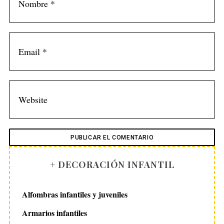
S
e
a
r
c
h
f
o
r
:
+ DECORACIÓN INFANTIL
Alfombras infantiles y juveniles
Armarios infantiles