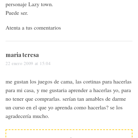
personaje Lazy town.
Puede ser.
Atenta a tus comentarios
s
maria teresa
a
22 enero 2009 at 15:04
y
s
me gustan los juegos de cama, las cortinas para hacerlas
:
para mi casa, y me gustaria aprender a hacerlas yo, para
no tener que comprarlas. serían tan amables de darme
un curso en el que yo aprenda como hacerlas? se los
agradecería mucho.