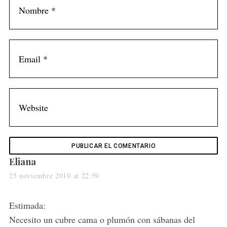
S
e
a
r
c
h
f
o
r
:
s
Eliana
a
25 noviembre 2010 at 22:59
y
s
Estimada:
:
Necesito un cubre cama o plumón con sábanas del