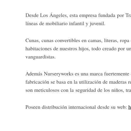
Desde Los Ángeles, esta empresa fundada por Tr
líneas de mobiliario infantil y juvenil.
S
e
Cunas, cunas convertibles en camas, literas, ropa
a
habitaciones de nuestros hijos, todo creado por u
r
c
vanguardistas.
h
f
Además Nurseryworks es una marca fuertemente 
o
fabricación se basa en la utilización de maderas
r
:
son meticulosos con la seguridad de los niños, tr
Poseen distribución internacional desde su web:
h