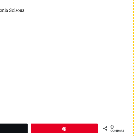
onia Solsona
0
Twittear
Pin
COMPARTIR