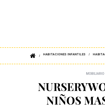
HABITACIONES INFANTILES
HABITA
MOBILIARIO 
NURSERYWO
NIÑOS MA