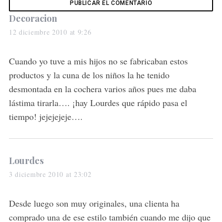
s
Decoracion
a
12 diciembre 2010 at 9:26
y
s
Cuando yo tuve a mis hijos no se fabricaban estos
:
productos y la cuna de los niños la he tenido
desmontada en la cochera varios años pues me daba
lástima tirarla…. ¡hay Lourdes que rápido pasa el
tiempo! jejejejeje….
s
Lourdes
a
3 diciembre 2010 at 23:02
y
s
Desde luego son muy originales, una clienta ha
:
comprado una de ese estilo también cuando me dijo que