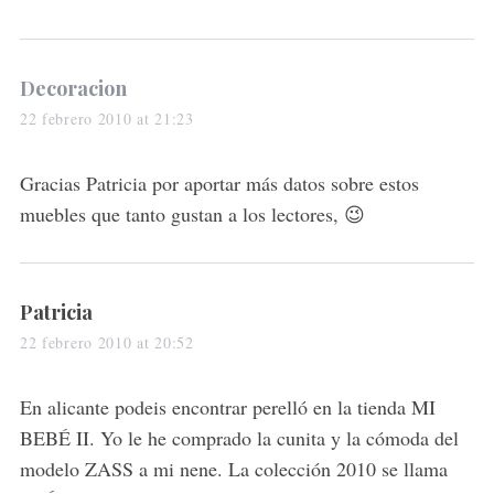
s
Decoracion
a
22 febrero 2010 at 21:23
y
s
Gracias Patricia por aportar más datos sobre estos
:
muebles que tanto gustan a los lectores, 😉
s
Patricia
a
22 febrero 2010 at 20:52
y
s
En alicante podeis encontrar perelló en la tienda MI
:
BEBÉ II. Yo le he comprado la cunita y la cómoda del
modelo ZASS a mi nene. La colección 2010 se llama