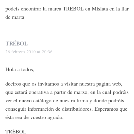
s
podeis encontrar la marca TREBOL en Mislata en la llar
:
de marta
s
TRÉBOL
a
26 febrero 2010 at 20:36
y
s
Hola a todos,
:
deciros que os invitamos a visitar nuestra pagina web,
que estará operativa a partir de marzo, en la cual podréis
ver el nuevo catálogo de nuestra firma y donde podréis
conseguir información de distribuidores. Esperamos que
ésta sea de vuestro agrado,
TRÉBOL