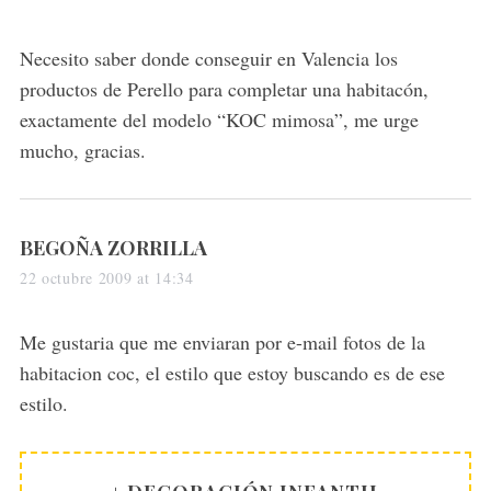
y
s
Necesito saber donde conseguir en Valencia los
:
productos de Perello para completar una habitacón,
exactamente del modelo “KOC mimosa”, me urge
mucho, gracias.
s
BEGOÑA ZORRILLA
a
22 octubre 2009 at 14:34
y
s
Me gustaria que me enviaran por e-mail fotos de la
:
habitacion coc, el estilo que estoy buscando es de ese
estilo.