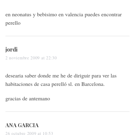
y
s
en neonatus y bebisimo en valencia puedes encontrar
:
perello
s
jordi
a
2 noviembre 2009 at 22:30
y
s
desearia saber donde me he de diriguir para ver las
:
habitaciones de casa perelló sl. en Barcelona.
gracias de antemano
s
ANA GARCIA
a
26 octubre 2009 at 10:53