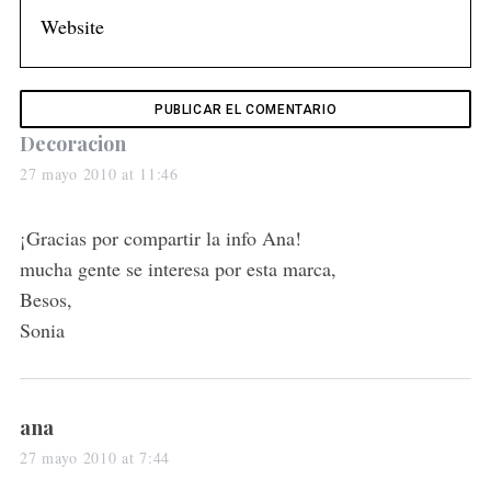
S
e
a
r
c
s
Decoracion
h
a
27 mayo 2010 at 11:46
f
y
o
r
s
¡Gracias por compartir la info Ana!
:
:
mucha gente se interesa por esta marca,
Besos,
Sonia
s
ana
a
27 mayo 2010 at 7:44
y