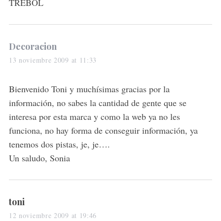
TRÉBOL
s
Decoracion
a
13 noviembre 2009 at 11:33
y
s
Bienvenido Toni y muchísimas gracias por la
:
información, no sabes la cantidad de gente que se
interesa por esta marca y como la web ya no les
funciona, no hay forma de conseguir información, ya
tenemos dos pistas, je, je….
Un saludo, Sonia
s
toni
a
12 noviembre 2009 at 19:46