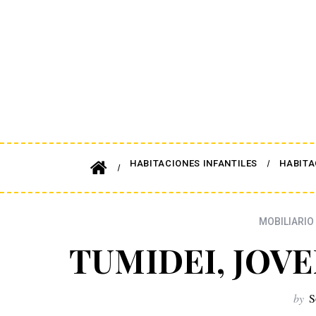
HABITACIONES INFANTILES
HABITA
MOBILIARIO 
TUMIDEI, JOV
by
S