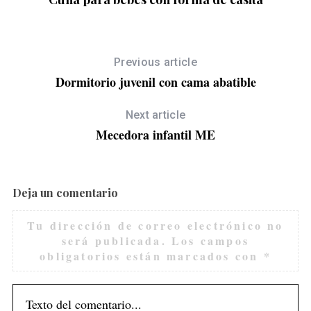
Previous article
S
Dormitorio juvenil con cama abatible
e
a
Next article
r
c
Mecedora infantil ME
h
f
o
Deja un comentario
r
:
Tu dirección de correo electrónico no
será publicada.
Los campos
obligatorios están marcados con
*