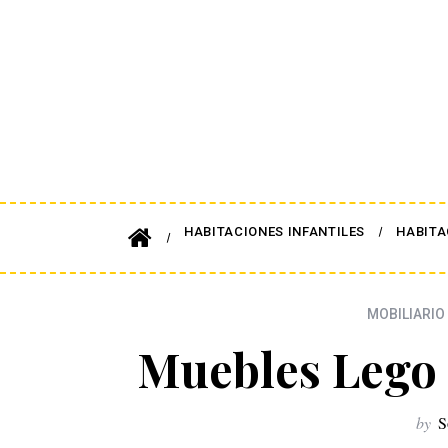
HABITACIONES INFANTILES
HABITA
MOBILIARIO 
Muebles Lego
by
S