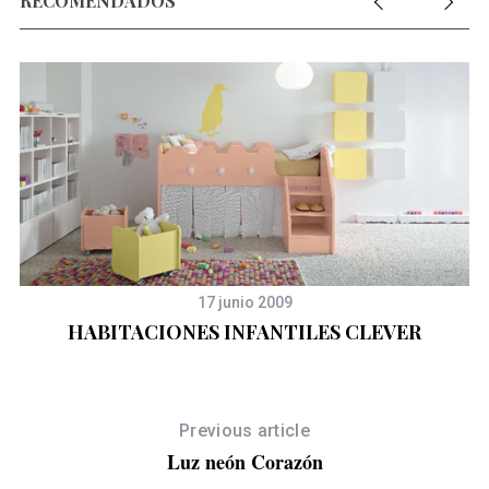
RECOMENDADOS
S
e
a
r
c
h
f
o
r
:
17 junio 2009
HABITACIONES INFANTILES CLEVER
Previous article
Luz neón Corazón