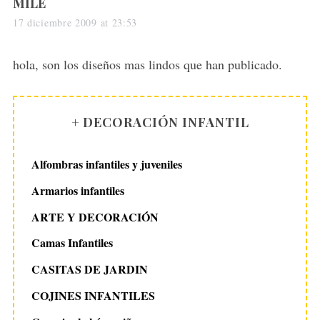
s
MILE
a
17 diciembre 2009 at 23:53
y
s
hola, son los diseños mas lindos que han publicado.
:
+ DECORACIÓN INFANTIL
Alfombras infantiles y juveniles
Armarios infantiles
ARTE Y DECORACIÓN
Camas Infantiles
CASITAS DE JARDIN
COJINES INFANTILES