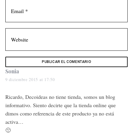
s
Sonia
a
9 diciembre 2015 at 17:50
y
s
Ricardo, Decoideas no tiene tienda, somos un blog
:
informativo. Siento decirte que la tienda online que
dimos como referencia de este producto ya no está
activa…
🙁