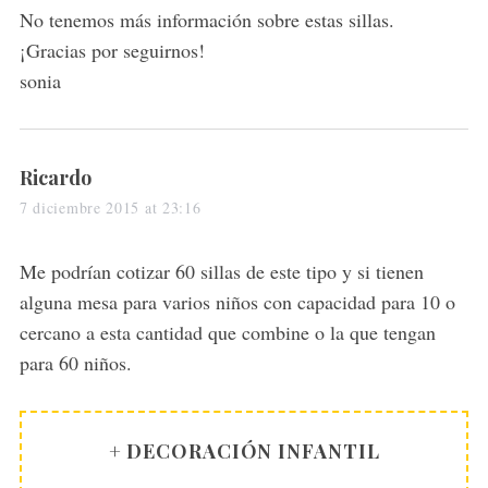
No tenemos más información sobre estas sillas.
¡Gracias por seguirnos!
sonia
s
Ricardo
a
7 diciembre 2015 at 23:16
y
s
Me podrían cotizar 60 sillas de este tipo y si tienen
:
alguna mesa para varios niños con capacidad para 10 o
cercano a esta cantidad que combine o la que tengan
para 60 niños.
+ DECORACIÓN INFANTIL