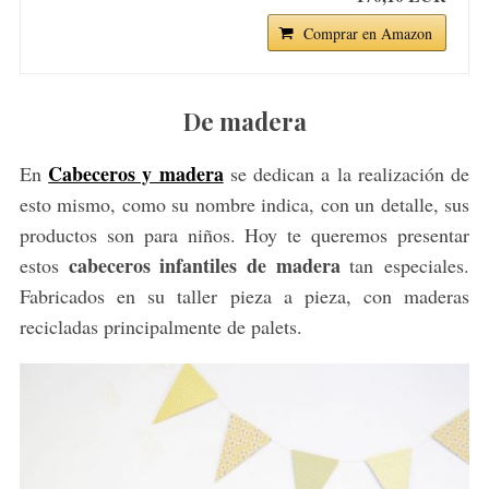
Comprar en Amazon
De madera
Cabeceros y madera
En
se dedican a la realización de
esto mismo, como su nombre indica, con un detalle, sus
S
productos son para niños. Hoy te queremos presentar
e
cabeceros infantiles de madera
estos
tan especiales.
a
Fabricados en su taller pieza a pieza, con maderas
r
recicladas principalmente de palets.
c
h
f
o
r
: