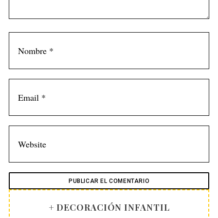
o
r
:
+ DECORACIÓN INFANTIL