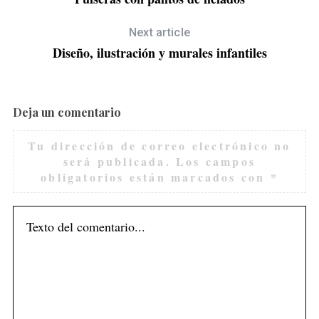
Next article
Diseño, ilustración y murales infantiles
Deja un comentario
Tu dirección de correo electrónico no
será publicada.
Los campos
obligatorios están marcados con
*
S
e
a
r
c
h
f