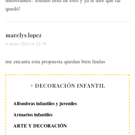
interesantes! Tomaré nota de ésto y ya te diré que tal
quedó!
s
marelys lopez
a
4 mayo 2012 at 22:39
y
s
me encanta esta propuesta quedan bien lindas
:
+ DECORACIÓN INFANTIL
Alfombras infantiles y juveniles
Armarios infantiles
ARTE Y DECORACIÓN