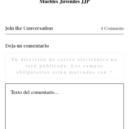
Muebles Juveniles JJP
Join the Conversation
4 Comments
Deja un comentario
Tu dirección de correo electrónico no
será publicada.
Los campos
obligatorios están marcados con
*
S
e
a
r