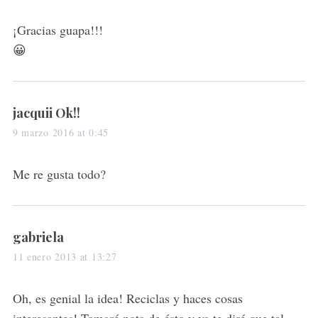
y
s
¡Gracias guapa!!!
:
😀
s
jacquii Ok!!
a
9 marzo 2016 at 0:45
y
s
Me re gusta todo?
:
s
gabriela
a
11 enero 2013 at 13:27
y
s
Oh, es genial la idea! Reciclas y haces cosas
: