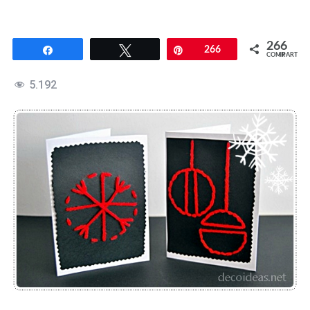
266
Compartir
Twittear
Pin
266
COMPARTIR
5.192