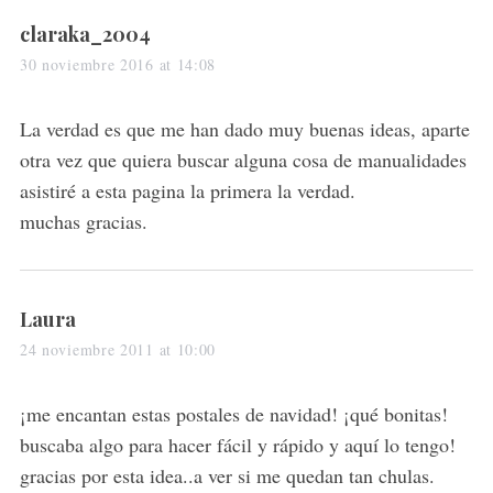
s
claraka_2004
a
30 noviembre 2016 at 14:08
y
s
La verdad es que me han dado muy buenas ideas, aparte
:
otra vez que quiera buscar alguna cosa de manualidades
asistiré a esta pagina la primera la verdad.
muchas gracias.
s
Laura
a
24 noviembre 2011 at 10:00
y
s
¡me encantan estas postales de navidad! ¡qué bonitas!
:
buscaba algo para hacer fácil y rápido y aquí lo tengo!
gracias por esta idea..a ver si me quedan tan chulas.