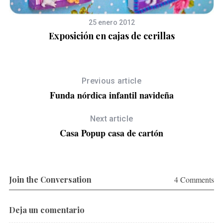
S
25 enero 2012
e
Exposición en cajas de cerillas
a
r
c
h
Previous article
f
Funda nórdica infantil navideña
o
r
Next article
:
Casa Popup casa de cartón
Join the Conversation
4 Comments
Deja un comentario