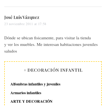
s
José Luis Vázquez
a
23 noviembre 2011 at 17:58
y
s
Dónde se ubican fisicamente, para visitar la tienda
:
y ver los muebles. Me interesan habitaciones juveniles
saludos
+ DECORACIÓN INFANTIL
Alfombras infantiles y juveniles
Armarios infantiles
ARTE Y DECORACIÓN