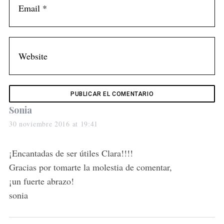
s
Sonia
a
30 noviembre 2016 at 19:41
y
s
¡Encantadas de ser útiles Clara!!!!
:
Gracias por tomarte la molestia de comentar,
¡un fuerte abrazo!
sonia