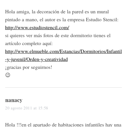
y
s
Hola amiga, la decoración de la pared es un mural
:
pintado a mano, el autor es la empresa Estudio Stencil:
http://www.estudiostencil.com/
si quieres ver más fotos de este dormitorio tienes el
artículo completo aquí:
http://www.elmueble.com/Estancias/Dormitorios/Infantil
-y-juvenil/Orden-y-creatividad
¡gracias por seguirnos!
😉
s
nanacy
a
20 agosto 2011 at 15:58
y
s
Hola !!!en el apartado de habitaciones infantiles hay una