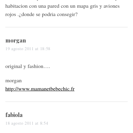
:
habitacion con una pared con un mapa gris y aviones
rojos .¿donde se podria consegir?
s
morgan
a
19 agosto 2011 at 18:58
y
s
original y fashion….
:
morgan
http://www.mamanetbebechic.fr
s
fabiola
a
18 agosto 2011 at 8:54
y