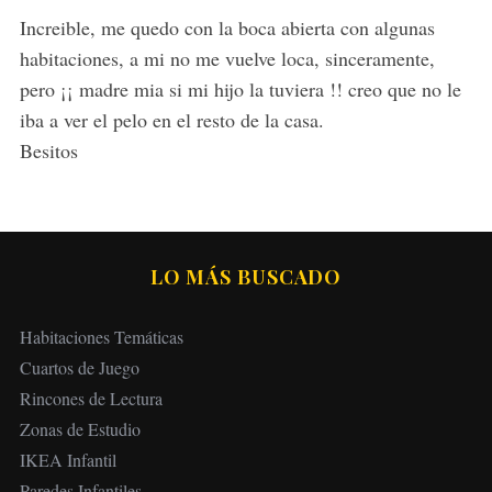
s
Increible, me quedo con la boca abierta con algunas
:
habitaciones, a mi no me vuelve loca, sinceramente,
pero ¡¡ madre mia si mi hijo la tuviera !! creo que no le
iba a ver el pelo en el resto de la casa.
Besitos
LO MÁS BUSCADO
Habitaciones Temáticas
Cuartos de Juego
Rincones de Lectura
Zonas de Estudio
IKEA Infantil
Paredes Infantiles