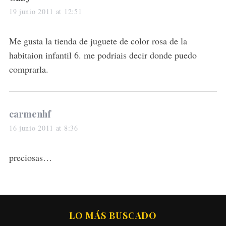
a
19 junio 2011 at 12:51
y
s
Me gusta la tienda de juguete de color rosa de la
:
habitaion infantil 6. me podriais decir donde puedo
comprarla.
s
carmenhf
a
16 junio 2011 at 8:36
y
s
preciosas…
:
LO MÁS BUSCADO