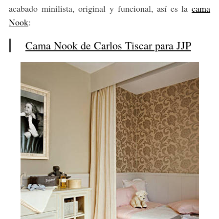
h
acabado minilista, original y funcional, así es la
cama
f
Nook
:
o
r
Cama Nook de Carlos Tiscar para JJP
: