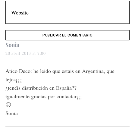
s
Sonia
a
20 abril 2013 at 7:00
y
s
Atico Deco: he leido que estais en Argentina, que
:
lejos¡¡¡¡
¿tenéis distribución en España??
igualmente gracias por contactar¡¡¡
🙂
Sonia