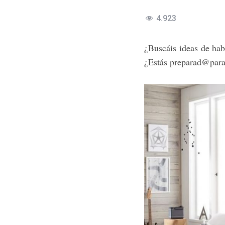
4.923
¿Buscáis ideas de habi
¿Estás preparad@para