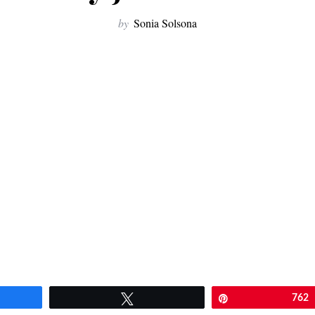
by
Sonia Solsona
artir
Twittear
Pin
762