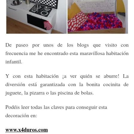
S
e
a
r
c
h
f
De paseo por unos de los blogs que visito con
o
frecuencia me he encontrado esta maravillosa habitación
r
infantil.
:
Y con esta habitación ¡a ver quién se aburre! La
diversión está garantizada con la bonita cocinita de
juguete, la pizarra o las piscina de bolas.
Podéis leer todas las claves para conseguir esta
decoración en:
www.x4duros.com