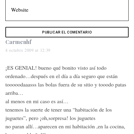
s
Carmenhf
a
4 octubre 2009 at 12:39
y
s
¡ES GENIAL! bueno qué bonito visto así todo
:
ordenado…después en el día a día seguro que están
tooooodaaasss las bolas fuera de su sitio y tooodo patas
arriba…
al menos en mi caso es así…
tenemos la suerte de tener una “habitación de los
juguetes”, pero ¡oh,sorpresa! los juguetes
no paran allí…aparecen en mi habitación ,en la cocina,