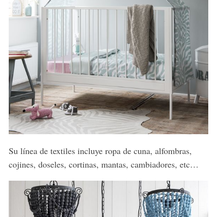
Su línea de textiles incluye ropa de cuna, alfombras,
S
cojines, doseles, cortinas, mantas, cambiadores, etc…
e
a
r
c
h