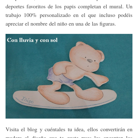
f
deportes favoritos de los papis completan el mural. Un
o
trabajo 100% personalizado en el que incluso podéis
r
apreciar el nombre del niño en una de las figuras.
:
Visita el blog y cuéntales tu idea, ellos convertirán en
madera el diseño que te guste pues les encantan los