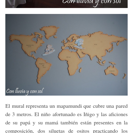
S
e
El mural representa un mapamundi que cubre una pared
a
de 3 metros. El niño afortunado es Iñigo y las aficiones
r
de su papá y su mamá también están presentes en la
c
h
composición, dos siluetas de ositos practicando los