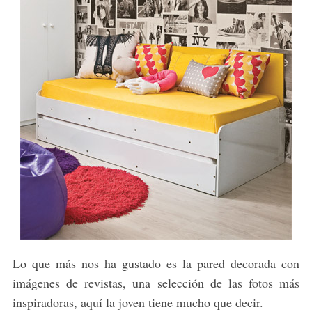
c
h
f
o
r
:
Lo que más nos ha gustado es la pared decorada con
imágenes de revistas, una selección de las fotos más
inspiradoras, aquí la joven tiene mucho que decir.