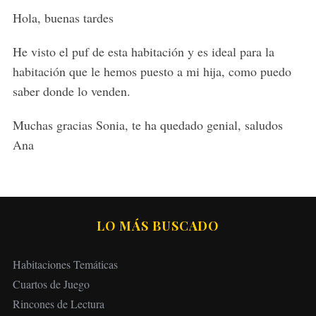
s
Hola, buenas tardes
:
He visto el puf de esta habitación y es ideal para la
habitación que le hemos puesto a mi hija, como puedo
saber donde lo venden.
Muchas gracias Sonia, te ha quedado genial, saludos
Ana
LO MÁS BUSCADO
Habitaciones Temáticas
Cuartos de Juego
Rincones de Lectura