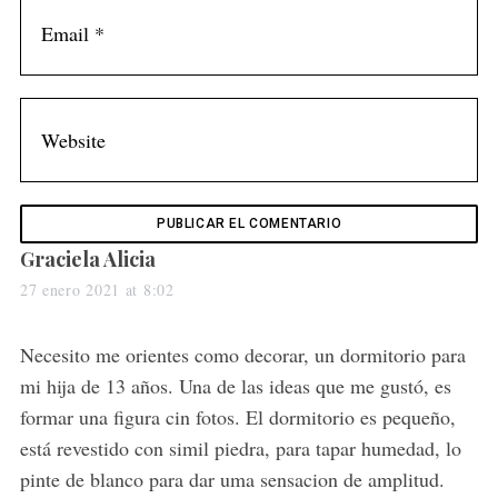
s
Graciela Alicia
a
27 enero 2021 at 8:02
y
s
Necesito me orientes como decorar, un dormitorio para
:
mi hija de 13 años. Una de las ideas que me gustó, es
formar una figura cin fotos. El dormitorio es pequeño,
está revestido con simil piedra, para tapar humedad, lo
pinte de blanco para dar uma sensacion de amplitud.