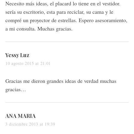
Necesito más ideas, el placard lo tiene en el vestidor.
sería su escritorio, esta para reciclar, su cama y le
compré un proyector de estrellas. Espero asesoramiento,
a mi consulta. Muchas gracias.
s
Yessy Luz
a
10 agosto 2015 at 21:01
y
s
Gracias me dieron grandes ideas de verdad muchas
:
gracias…
s
ANA MARIA
a
3 diciembre 2013 at 19:39
y