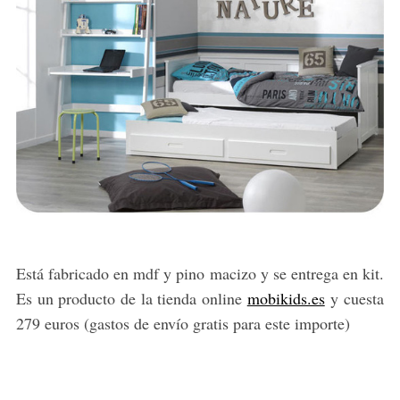
Está fabricado en mdf y pino macizo y se entrega en kit.
Es un producto de la tienda online
mobikids.es
y cuesta
S
279 euros (gastos de envío gratis para este importe)
e
a
r
c