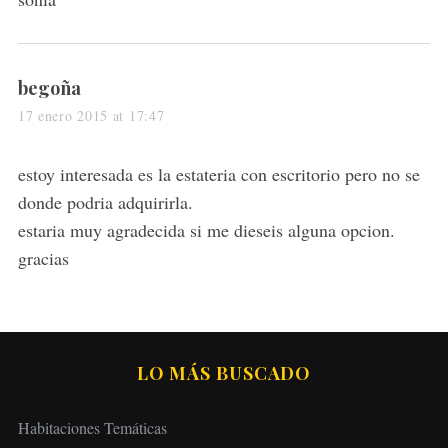
s
begoña
a
17 enero 2015 at 17:47
y
s
estoy interesada es la estateria con escritorio pero no se
:
donde podria adquirirla.
estaria muy agradecida si me dieseis alguna opcion.
gracias
LO MÁS BUSCADO
Habitaciones Temáticas