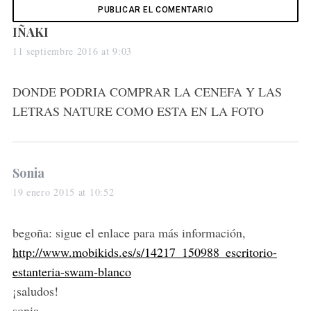
s
IÑAKI
a
11 septiembre 2016 at 9:03
y
s
DONDE PODRIA COMPRAR LA CENEFA Y LAS
:
LETRAS NATURE COMO ESTA EN LA FOTO
s
Sonia
a
19 enero 2015 at 10:52
y
s
begoña: sigue el enlace para más información,
:
http://www.mobikids.es/s/14217_150988_escritorio-
estanteria-swam-blanco
¡saludos!
sonia