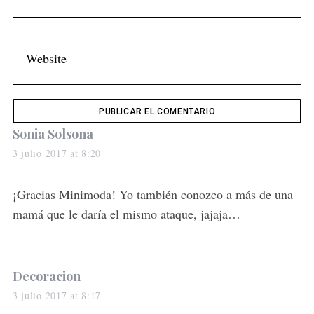
s
Sonia Solsona
a
3 julio 2017 at 8:20
y
s
¡Gracias Minimoda! Yo también conozco a más de una
:
mamá que le daría el mismo ataque, jajaja…
s
Decoracion
a
3 julio 2017 at 8:17