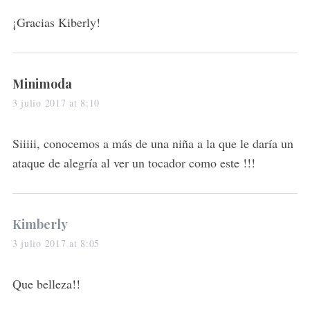
y
s
¡Gracias Kiberly!
:
s
Minimoda
a
3 julio 2017 at 8:10
y
s
Siiiii, conocemos a más de una niña a la que le daría un
:
ataque de alegría al ver un tocador como este !!!
s
Kimberly
a
3 julio 2017 at 8:05
y
s
Que belleza!!
: