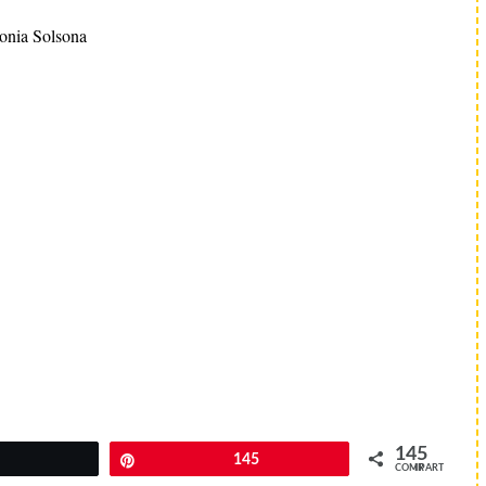
onia Solsona
145
Twittear
Pin
145
COMPARTIR