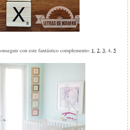
 conseguir con este fantástico complemento:
1
,
2
,
3
, 4,
5