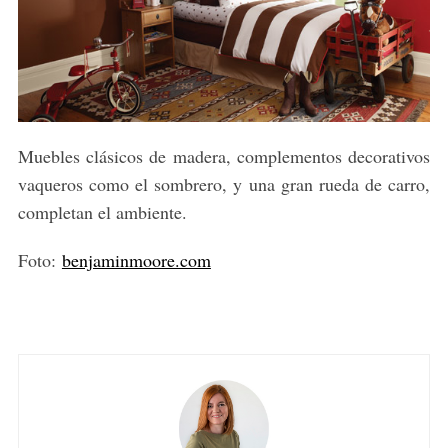
Muebles clásicos de madera, complementos decorativos
vaqueros como el sombrero, y una gran rueda de carro,
completan el ambiente.
S
Foto:
benjaminmoore.com
e
a
r
c
h
f
o
r
: