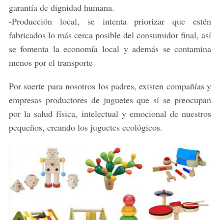
garantía de dignidad humana.
S
-Producción local, se intenta priorizar que estén
e
fabricados lo más cerca posible del consumidor final, así
a
se fomenta la economía local y además se contamina
r
menos por el transporte
c
h
f
Por suerte para nosotros los padres, existen compañías y
o
empresas productores de juguetes que sí se preocupan
r
por la salud física, intelectual y emocional de nuestros
:
pequeños, creando los juguetes ecológicos.