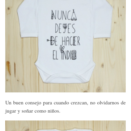
S
e
a
r
c
Un buen consejo para cuando crezcan, no olvidarnos de
h
jugar y soñar como niños.
f
o
r
: