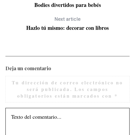
Bodies divertidos para bebés
Next article
Hazlo tú mismo: decorar con libros
Deja un comentario
Tu dirección de correo electrónico no
será publicada.
Los campos
obligatorios están marcados con
*
S
e
a
r
c