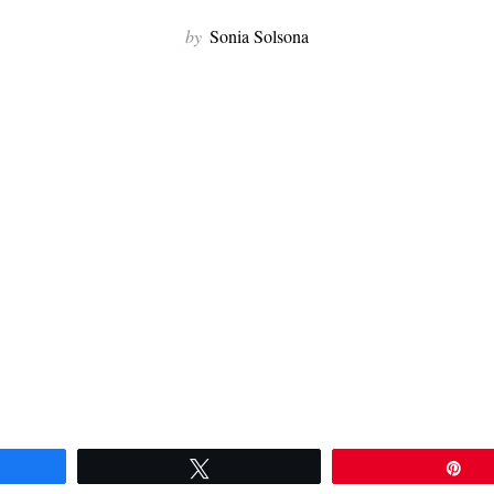
by
Sonia Solsona
artir
Twittear
Pi