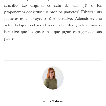
sencillo. Lo original es salir de ahí. ¿Y si les
S
e
proponemos construir sus propios juguetes? Fabricar sus
a
juguetes es un proyecto súper creativo. Además es una
r
actividad que podemos hacer en familia. y a los niños si
c
hay algo que les guste más que jugar, es jugar con sus
h
f
padres.
o
r
:
Sonia Solsona