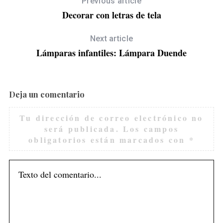
Previous article
Decorar con letras de tela
O
Next article
Lámparas infantiles: Lámpara Duende
Deja un comentario
Tu dirección de correo electrónico no
será publicada.
Los campos
obligatorios están marcados con
*
S
e
a
r
c
h