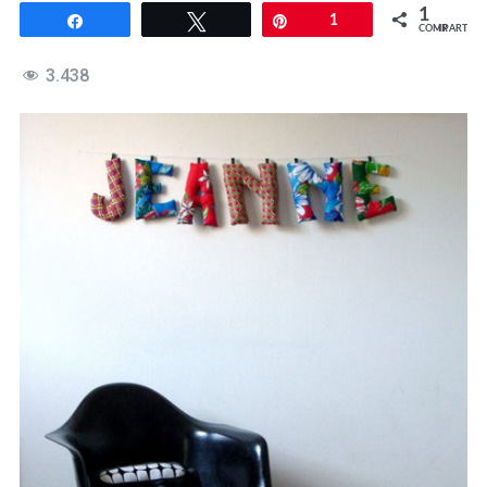
1
Compartir
Twittear
Pin
1
COMPARTIR
3.438