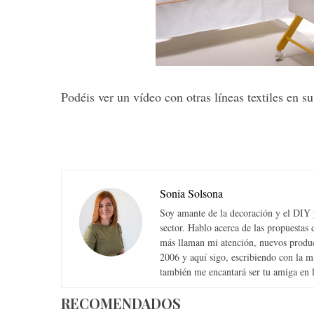
S
e
Podéis ver un vídeo con otras líneas textiles en s
a
r
c
h
f
o
Sonia Solsona
r
:
Soy amante de la decoración y el DIY y
sector. Hablo acerca de las propuesta
más llaman mi atención, nuevos produc
2006 y aquí sigo, escribiendo con la 
también me encantará ser tu amiga en la
RECOMENDADOS