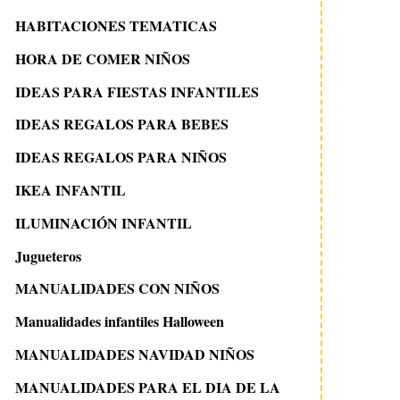
HABITACIONES TEMATICAS
HORA DE COMER NIÑOS
IDEAS PARA FIESTAS INFANTILES
IDEAS REGALOS PARA BEBES
IDEAS REGALOS PARA NIÑOS
IKEA INFANTIL
9 marzo 2009
24 septiembre 2020
TEXTIL PUERICULTURA
Cómo elegir el edr
ILUMINACIÓN INFANTIL
DE PILI CARRERA
nórdico perfecto
Jugueteros
MANUALIDADES CON NIÑOS
Manualidades infantiles Halloween
MANUALIDADES NAVIDAD NIÑOS
MANUALIDADES PARA EL DIA DE LA