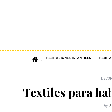
HABITACIONES INFANTILES
HABITA
DECOR
Textiles para ha
by
S