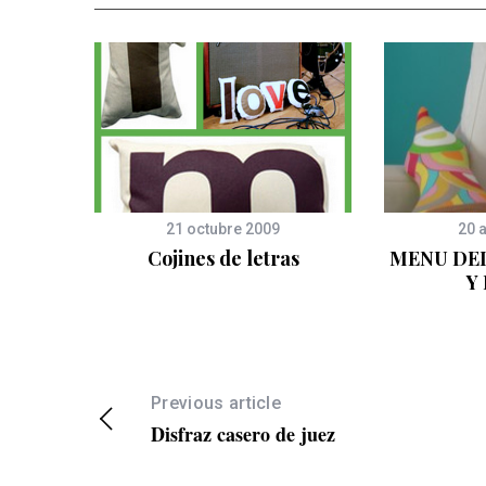
21 octubre 2009
20 
ara
Cojines de letras
MENU DEL
iles
Y
Previous article
Disfraz casero de juez