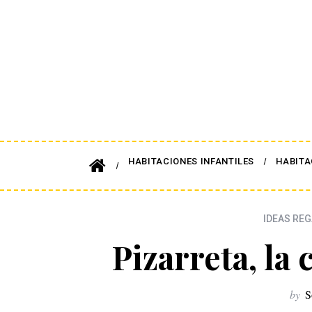
HABITACIONES INFANTILES
HABITA
IDEAS RE
Pizarreta, la
by
S