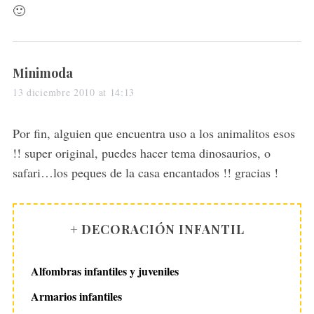
🙂
s
Minimoda
a
13 diciembre 2010 at 14:13
y
s
Por fin, alguien que encuentra uso a los animalitos esos
:
!! super original, puedes hacer tema dinosaurios, o
safari…los peques de la casa encantados !! gracias !
+ DECORACIÓN INFANTIL
Alfombras infantiles y juveniles
Armarios infantiles