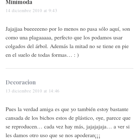
s
Minimoda
a
14 diciembre 2010 at 9:43
y
s
Jajajjaa bueeeeeno por lo menos no pasa sólo aquí, son
:
como una plagaaaaa, perfecto que los podamos usar
colgados del árbol. Además la mitad no se tiene en pie
en el suelo de todas formas… : )
s
Decoracion
a
13 diciembre 2010 at 14:46
y
s
Pues la verdad amiga es que yo también estoy bastante
:
cansada de los bichos estos de plástico, oye, parece que
se reproducen… cada vez hay más, jajajajaja… a ver si
les damos otro uso que se nos apoderan¡¡¡