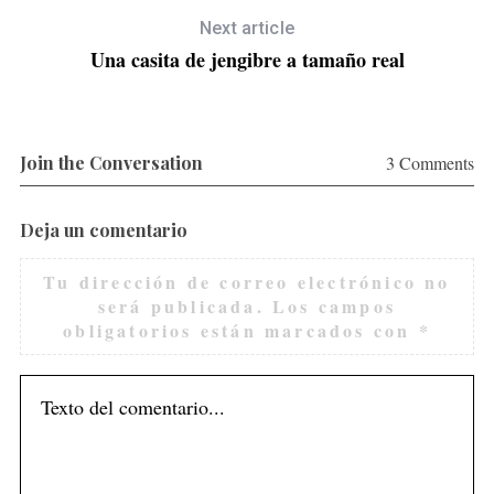
Next article
Una casita de jengibre a tamaño real
S
Join the Conversation
3 Comments
e
a
r
Deja un comentario
c
n
h
Tu dirección de correo electrónico no
f
será publicada.
Los campos
o
obligatorios están marcados con
*
r
: