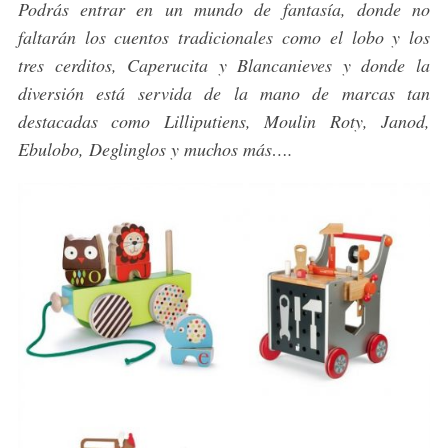
Podrás entrar en un mundo de fantasía, donde no
faltarán los cuentos tradicionales como el lobo y los
tres cerditos, Caperucita y Blancanieves y donde la
diversión está servida de la mano de marcas tan
destacadas como Lilliputiens, Moulin Roty, Janod,
Ebulobo, Deglinglos y muchos más….
S
e
a
r
c
h
f