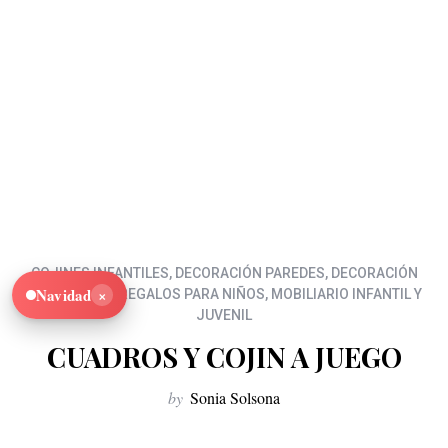
COJINES INFANTILES
,
DECORACIÓN PAREDES
,
DECORACIÓN
×
Navidad
TEXTIL
,
IDEAS REGALOS PARA NIÑOS
,
MOBILIARIO INFANTIL Y
JUVENIL
CUADROS Y COJIN A JUEGO
by
Sonia Solsona