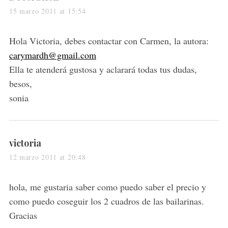
a
15 marzo 2011 at 15:54
y
s
Hola Victoria, debes contactar con Carmen, la autora:
:
carymardh@gmail.com
Ella te atenderá gustosa y aclarará todas tus dudas,
besos,
sonia
s
victoria
a
12 marzo 2011 at 20:48
y
s
hola, me gustaria saber como puedo saber el precio y
:
como puedo coseguir los 2 cuadros de las bailarinas.
Gracias