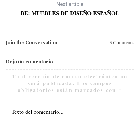
Next article
BE: MUEBLES DE DISEÑO ESPAÑOL
Join the Conversation
3 Comments
Deja un comentario
Tu dirección de correo electrónico no
será publicada.
Los campos
obligatorios están marcados con
*
S
e
a
r