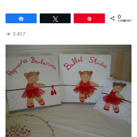
0
Compartir
Twittear
Pin
COMPARTIR
3.417