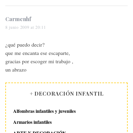
s
Carmenhf
a
8 junio 2009 at 20:11
y
s
¿qué puedo decir?
:
que me encanta ese escaparte,
gracias por escoger mi trabajo ,
un abrazo
+ DECORACIÓN INFANTIL
Alfombras infantiles y juveniles
Armarios infantiles
ARTE Y DECORACIÓN