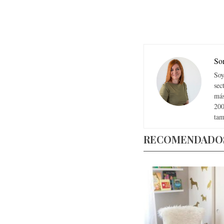
So
Soy
sec
más
200
tam
RECOMENDADO