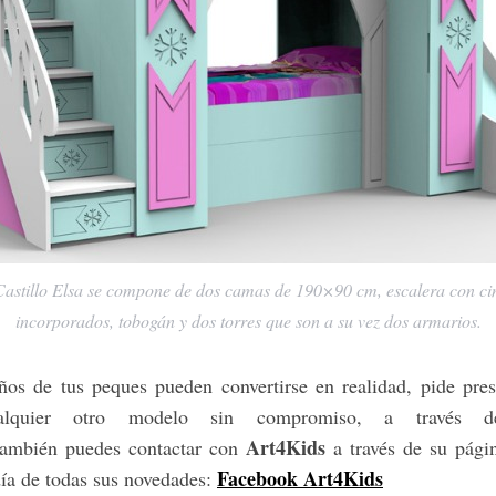
stillo Elsa se compone de dos camas de 190×90 cm, escalera con ci
incorporados, tobogán y dos torres que son a su vez dos armarios.
ños de tus peques pueden convertirse en realidad, pide pre
alquier otro modelo sin compromiso, a través
Art4Kids
mbién puedes contactar con
a través de su pági
Facebook Art4Kids
día de todas sus novedades: