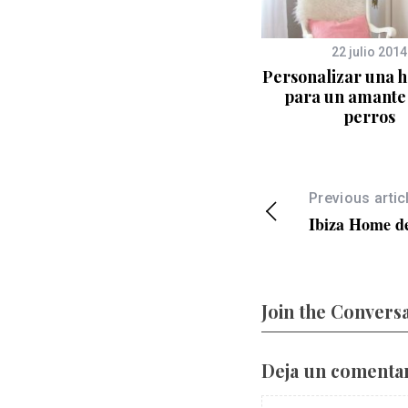
9 mayo 2014
22 julio 2014
Pirate Love, inspiración
Personalizar una h
para una decoración
para un amante 
moderna
perros
Previous artic
Ibiza Home d
Join the Convers
Deja un comenta