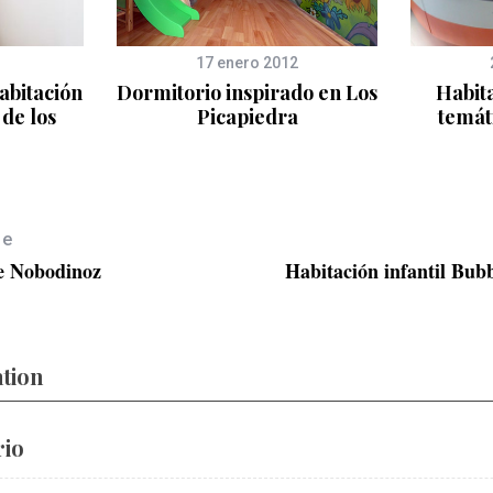
17 enero 2012
abitación
Dormitorio inspirado en Los
Habita
de los
Picapiedra
temát
le
e Nobodinoz
Habitación infantil Bub
ation
rio