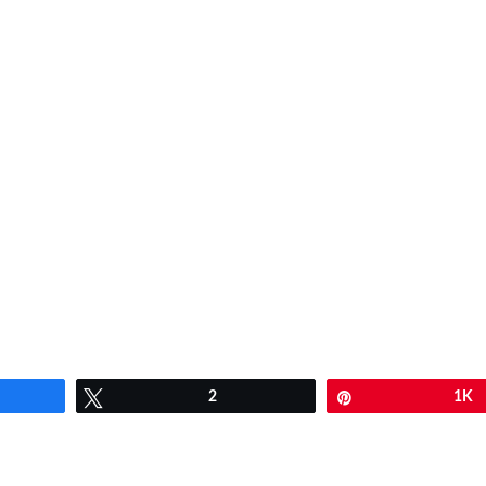
artir
Twittear
2
Pin
1K