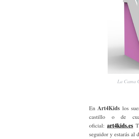
La Cama Ca
Art4Kids
En
los sue
castillo o de cu
art4kids.es
oficial:
Ta
seguidor y estarás al 