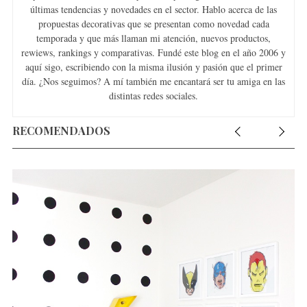
últimas tendencias y novedades en el sector. Hablo acerca de las
propuestas decorativas que se presentan como novedad cada
temporada y que más llaman mi atención, nuevos productos,
rewiews, rankings y comparativas. Fundé este blog en el año 2006 y
aquí sigo, escribiendo con la misma ilusión y pasión que el primer
día. ¿Nos seguimos? A mí también me encantará ser tu amiga en las
distintas redes sociales.
RECOMENDADOS
S
e
a
r
c
h
f
o
r
: