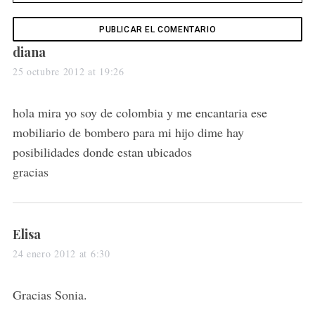
s
diana
a
25 octubre 2012 at 19:26
y
s
hola mira yo soy de colombia y me encantaria ese
:
mobiliario de bombero para mi hijo dime hay
posibilidades donde estan ubicados
gracias
s
Elisa
a
24 enero 2012 at 6:30
y
s
Gracias Sonia.
: