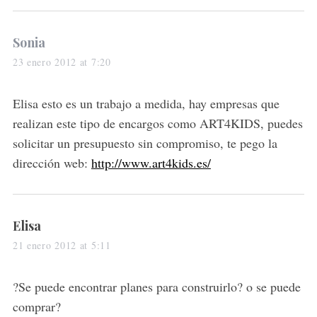
s
Sonia
a
23 enero 2012 at 7:20
y
s
Elisa esto es un trabajo a medida, hay empresas que
:
realizan este tipo de encargos como ART4KIDS, puedes
solicitar un presupuesto sin compromiso, te pego la
dirección web:
http://www.art4kids.es/
s
Elisa
a
21 enero 2012 at 5:11
y
s
?Se puede encontrar planes para construirlo? o se puede
:
comprar?